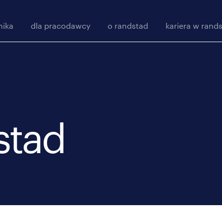
nika
dla pracodawcy
o randstad
kariera w rand
stad