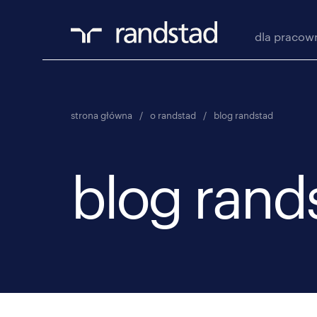
dla pracow
strona główna
/
o randstad
/
blog randstad
blog rand