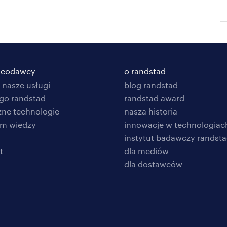
racodawcy
o randstad
 nasze usługi
blog randstad
go randstad
randstad award
zne technologie
nasza historia
um wiedzy
innowacje w technologiac
instytut badawczy randst
t
dla mediów
dla dostawców