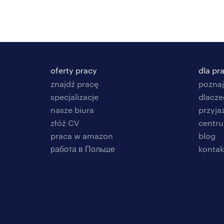
oferty pracy
dla p
znajdź pracę
poznaj
specjalizacje
dlacze
nasze biura
przyja
złóż CV
centr
praca w amazon
blog
работа в Польше
kontak