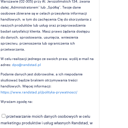
Warszawie (02-305) przy Al. Jerozolimskich 134, zwana
dalej „Administratorem” lub „Spółką”. Twoje dane
osobowe zbierane są w celach przesyłania informacji
handlowych, w tym do zachęcenia Cię do skorzystania z
naszych produktów lub usług oraz przeprowadzenia
badań satysfakcji klienta. Masz prawo żądania dostępu
do danych, sprostowania, usunięcia, wniesienia
sprzeciwu, przenoszenia lub ograniczenia ich
przetwarzania.
W celu realizacji jednego ze swoich praw, wyślij e-mail na
adres:
dpo@randstad.pl
Podanie danych jest dobrowolne, a ich niepodanie
skutkować będzie brakiem otrzymywania treści
handlowych. Więcej informacji:
https://www.randstad.pl/polityka-prywatnosci/
Wyrażam zgodę na:
przetwarzanie moich danych osobowych w celu
marketingu produktów i usług własnych Randstad, w