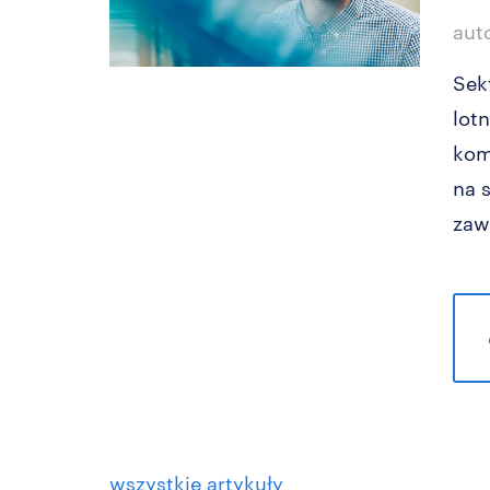
aut
Sek
lot
kom
na 
zaw
wszystkie artykuły