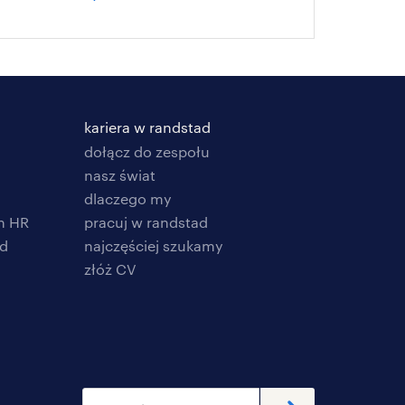
kariera w randstad
dołącz do zespołu
nasz świat
dlaczego my
h HR
pracuj w randstad
ad
najczęściej szukamy
złóż CV