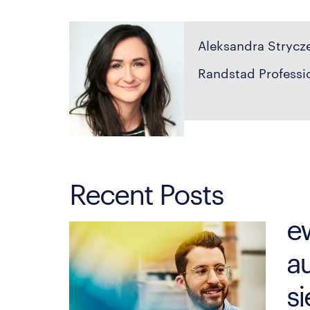
Aleksandra Strycz
Randstad Professi
Recent Posts
e
au
si