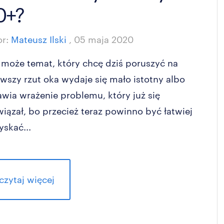
0+?
or:
Mateusz Ilski
,
05 maja 2020
 może temat, który chcę dziś poruszyć na
rwszy rzut oka wydaje się mało istotny albo
awia wrażenie problemu, który już się
wiązał, bo przecież teraz powinno być łatwiej
yskać...
czytaj więcej