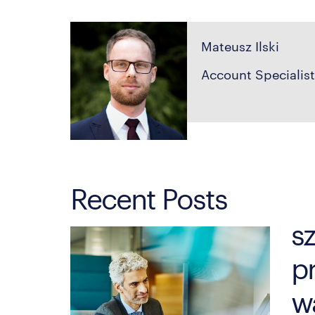
Mateusz Ilski
Account Specialis
Recent Posts
sz
p
w