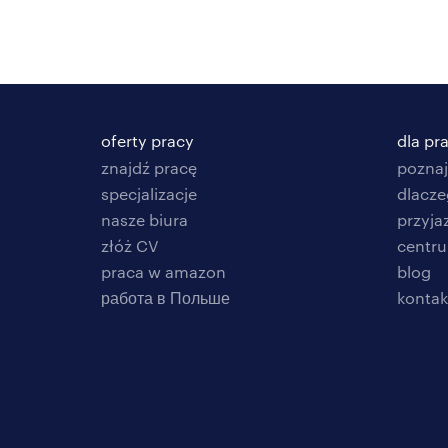
oferty pracy
dla p
znajdź pracę
poznaj
specjalizacje
dlacze
nasze biura
przyja
złóż CV
centr
praca w amazon
blog
работа в Польше
kontak