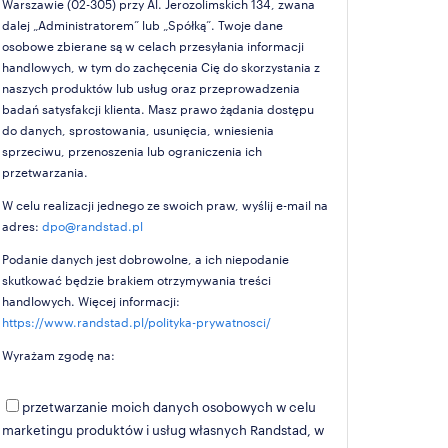
Warszawie (02-305) przy Al. Jerozolimskich 134, zwana
dalej „Administratorem” lub „Spółką”. Twoje dane
osobowe zbierane są w celach przesyłania informacji
handlowych, w tym do zachęcenia Cię do skorzystania z
naszych produktów lub usług oraz przeprowadzenia
badań satysfakcji klienta. Masz prawo żądania dostępu
do danych, sprostowania, usunięcia, wniesienia
sprzeciwu, przenoszenia lub ograniczenia ich
przetwarzania.
W celu realizacji jednego ze swoich praw, wyślij e-mail na
adres:
dpo@randstad.pl
Podanie danych jest dobrowolne, a ich niepodanie
skutkować będzie brakiem otrzymywania treści
handlowych. Więcej informacji:
https://www.randstad.pl/polityka-prywatnosci/
Wyrażam zgodę na:
przetwarzanie moich danych osobowych w celu
marketingu produktów i usług własnych Randstad, w