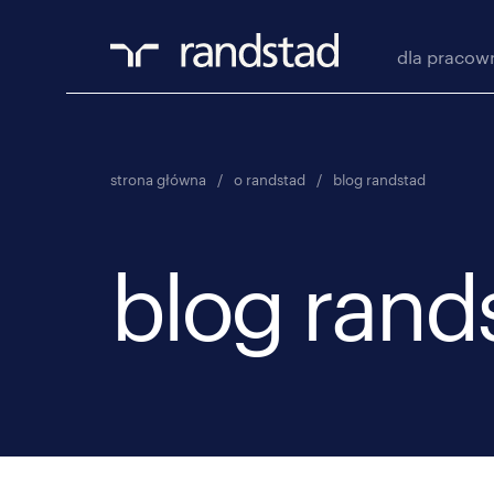
dla pracow
strona główna
/
o randstad
/
blog randstad
blog rand