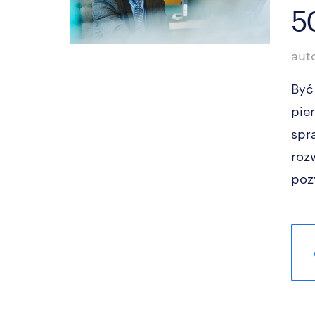
5
aut
Być
pie
spr
roz
poz