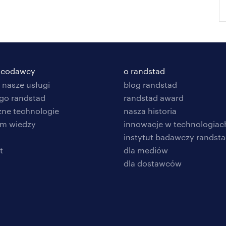
racodawcy
o randstad
 nasze usługi
blog randstad
go randstad
randstad award
zne technologie
nasza historia
um wiedzy
innowacje w technologiac
instytut badawczy randst
t
dla mediów
dla dostawców