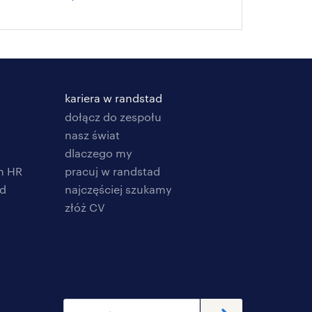
kariera w randstad
dołącz do zespołu
nasz świat
dlaczego my
h HR
pracuj w randstad
ad
najczęściej szukamy
złóż CV