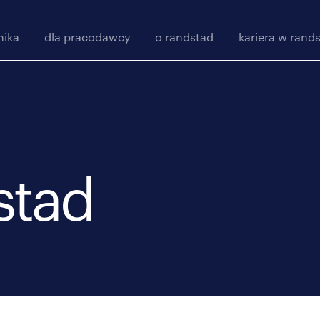
nika
dla pracodawcy
o randstad
kariera w rand
stad