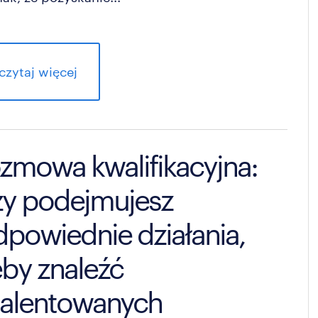
czytaj więcej
ozmowa kwalifikacyjna:
zy podejmujesz
dpowiednie działania,
eby znaleźć
talentowanych