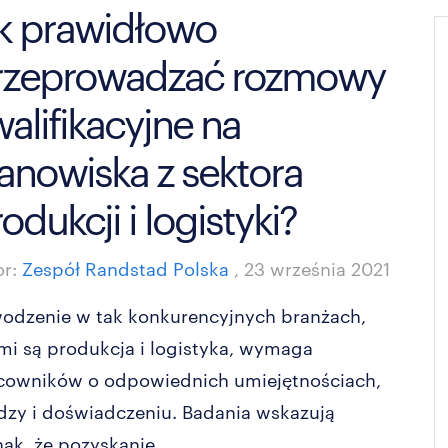
ak prawidłowo
rzeprowadzać rozmowy
alifikacyjne na
anowiska z sektora
odukcji i logistyki?
or:
Zespół Randstad Polska
,
23 września 2021
odzenie w tak konkurencyjnych branżach,
imi są produkcja i logistyka, wymaga
cowników o odpowiednich umiejętnościach,
dzy i doświadczeniu. Badania wskazują
ak, że pozyskanie...