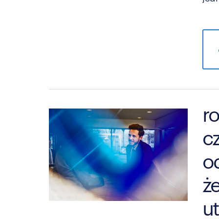
r
c
o
ż
u