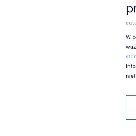
p
aut
W p
waż
sta
inf
nie