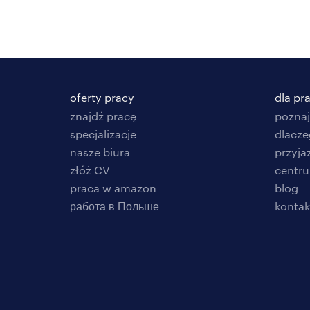
oferty pracy
dla p
znajdź pracę
poznaj
specjalizacje
dlacze
nasze biura
przyja
złóż CV
centr
praca w amazon
blog
работа в Польше
kontak