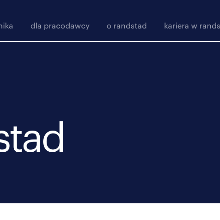
nika
dla pracodawcy
o randstad
kariera w rand
stad