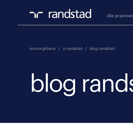
dla pracow
strona główna
/
o randstad
/
blog randstad
blog rand