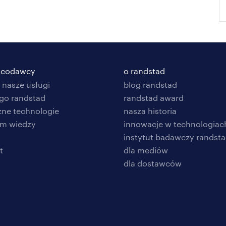
racodawcy
o randstad
 nasze usługi
blog randstad
go randstad
randstad award
zne technologie
nasza historia
um wiedzy
innowacje w technologiac
instytut badawczy randst
t
dla mediów
dla dostawców