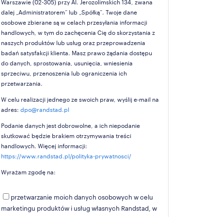
Warszawie (02-305) przy Al. Jerozolimskich 134, zwana
dalej „Administratorem” lub „Spółką”. Twoje dane
osobowe zbierane są w celach przesyłania informacji
handlowych, w tym do zachęcenia Cię do skorzystania z
naszych produktów lub usług oraz przeprowadzenia
badań satysfakcji klienta. Masz prawo żądania dostępu
do danych, sprostowania, usunięcia, wniesienia
sprzeciwu, przenoszenia lub ograniczenia ich
przetwarzania.
W celu realizacji jednego ze swoich praw, wyślij e-mail na
adres:
dpo@randstad.pl
Podanie danych jest dobrowolne, a ich niepodanie
skutkować będzie brakiem otrzymywania treści
handlowych. Więcej informacji:
https://www.randstad.pl/polityka-prywatnosci/
Wyrażam zgodę na:
przetwarzanie moich danych osobowych w celu
marketingu produktów i usług własnych Randstad, w