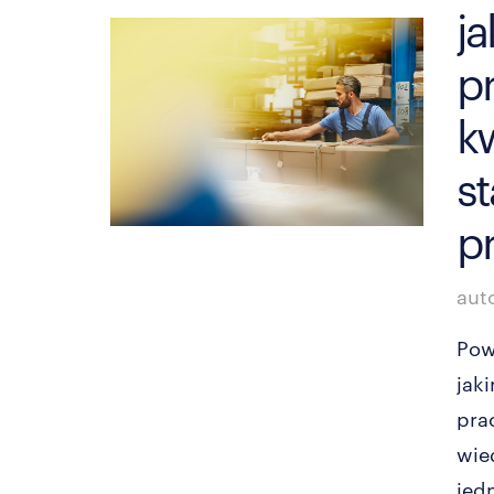
j
p
kw
st
pr
aut
Pow
jak
pra
wie
jedn