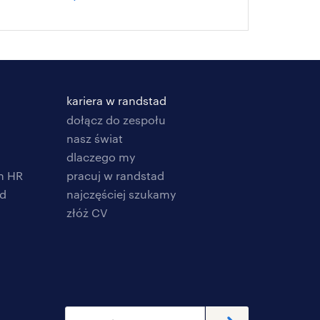
kariera w randstad
dołącz do zespołu
nasz świat
dlaczego my
h HR
pracuj w randstad
ad
najczęściej szukamy
złóż CV