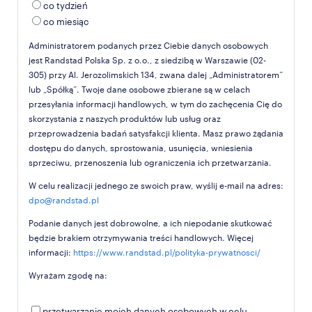
co tydzień
co miesiąc
Administratorem podanych przez Ciebie danych osobowych
jest Randstad Polska Sp. z o.o., z siedzibą w Warszawie (02-
305) przy Al. Jerozolimskich 134, zwana dalej „Administratorem”
lub „Spółką”. Twoje dane osobowe zbierane są w celach
przesyłania informacji handlowych, w tym do zachęcenia Cię do
skorzystania z naszych produktów lub usług oraz
przeprowadzenia badań satysfakcji klienta. Masz prawo żądania
dostępu do danych, sprostowania, usunięcia, wniesienia
sprzeciwu, przenoszenia lub ograniczenia ich przetwarzania.
W celu realizacji jednego ze swoich praw, wyślij e-mail na adres:
dpo@randstad.pl
Podanie danych jest dobrowolne, a ich niepodanie skutkować
będzie brakiem otrzymywania treści handlowych. Więcej
informacji:
https://www.randstad.pl/polityka-prywatnosci/
Wyrażam zgodę na:
przetwarzanie moich danych osobowych w celu